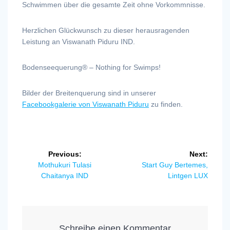
Schwimmen über die gesamte Zeit ohne Vorkommnisse.
Herzlichen Glückwunsch zu dieser herausragenden
Leistung an Viswanath Piduru IND.
Bodenseequerung® – Nothing for Swimps!
Bilder der Breitenquerung sind in unserer
Facebookgalerie von Viswanath Piduru
zu finden.
Beitragsnavigation
Previous:
Next:
Previous
Next
Mothukuri Tulasi
Start Guy Bertemes,
post:
post:
Chaitanya IND
Lintgen LUX
Schreibe einen Kommentar