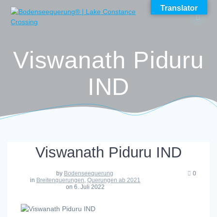
Skip
Translator
to
content
Viswanath Piduru
IND
Viswanath Piduru IND
by
Bodenseequerung
0
in
Breitenquerungen
,
Querungen ab 2021
on 6. Juli 2022