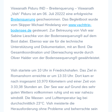
Viswanath Piduru IND – Breitenquerung – Viswanath
„Vish“ Piduru ist am 06. Juli 20222 eine erfolgreiche
Breitenquerung
geschwommen. Das Begleitboot wurde
vom Skipper Michael Hindelang von
www.yachttrip-
bodensee.de
gesteuert. Zur Betreuung von Vish war
Sabine Lieschke von der Bodenseequerung® auf dem
Boot dabei. Ebenso war sie für die technische
Unterstützung und Dokumentation, mit an Bord. Die
Gesamtkoordination und Überwachung wurde durch
Oliver Halder von der Bodenseequerung® gewährleistet.
Vish startete um 10 Uhr in Friedrichshafen. Das Ziel in
Romanshorn erreichte er um 13:33 Uhr. Dort kam er
nach insgesamt 10,970 Kilometern und einer Zeit von
3:33;38 Stunden an. Der See war auf Grund des sehr
guten Wetters vollkommen ruhig und es war nahezu
windstill. Die Wasser- und Lufttemperatur lag bei
durchschnittlich 23°C. Vish meisterte die
Herausforderung ohne Probleme und beherrschte sein