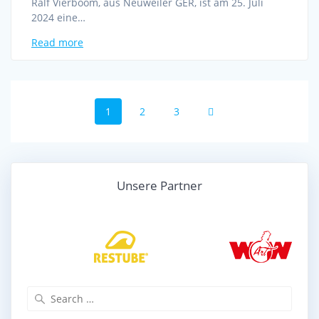
Ralf Vierboom, aus Neuweiler GER, ist am 25. Juli
2024 eine…
Read more
Posts
Page
Page
Page
1
2
3
navigation
Unsere Partner
Search
for: