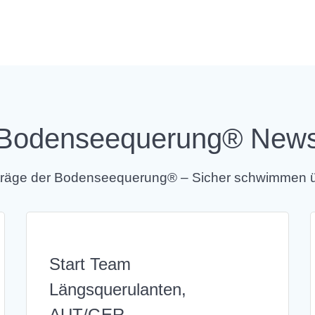
Bodenseequerung® New
eiträge der Bodenseequerung® – Sicher schwimmen
Start Team
Längsquerulanten,
AUT/GER