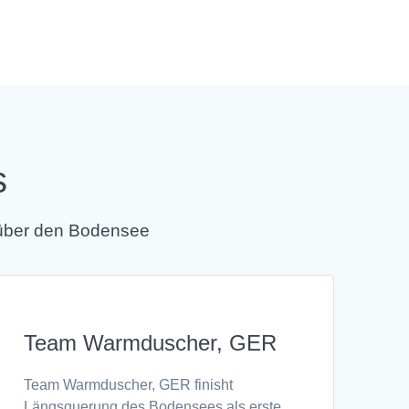
s
 über den Bodensee
Team Warmduscher, GER
Team Warmduscher, GER finisht
Längsquerung des Bodensees als erste