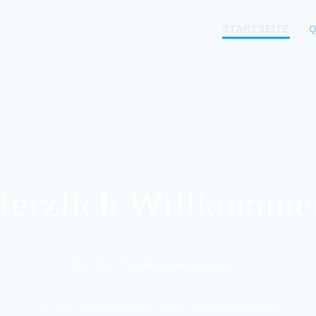
STARTSEITE
Herzlich Willkomme
Bei der Bodenseequerung®
Sicher schwimmen über den Bodensee