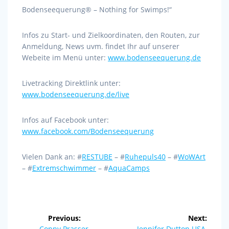
Bodenseequerung® – Nothing for Swimps!“
Infos zu Start- und Zielkoordinaten, den Routen, zur
Anmeldung, News uvm. findet Ihr auf unserer
Webeite im Menü unter:
www.bodenseequerung.de
Livetracking Direktlink unter:
www.bodenseequerung.de/live
Infos auf Facebook unter:
www.facebook.com/Bodenseequerung
Vielen Dank an: #
RESTUBE
– #
Ruhepuls40
– #
WoWArt
– #
Extremschwimmer
– #
AquaCamps
Beitragsnavigation
Previous:
Next:
Previous
Next
Conny Prasser,
Jennifer Dutton USA,