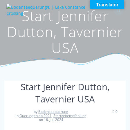
Skip
Translator
Start Jennifer
to
content
Dutton, Tavernier
USA
Start Jennifer Dutton,
Tavernier USA
by
Bodenseequerung
0
in
Querungen ab 2021
,
Startzeitempfehlung
on 16. Juli 2024