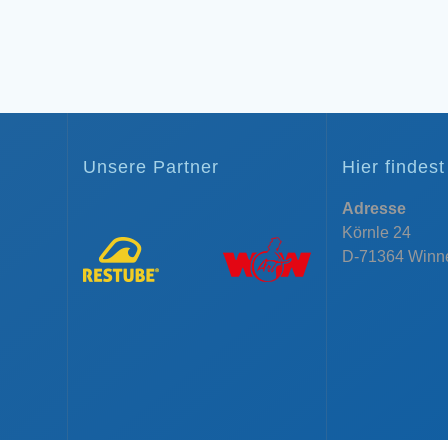
Unsere Partner
Hier findes
Adresse
Körnle 24
D-71364 Winn