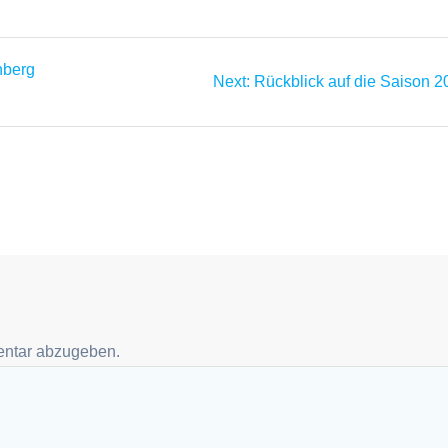
nberg
Next
Next:
Rückblick auf die Saison 
post:
ntar abzugeben.