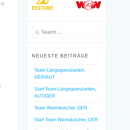
0
Search
for:
NEUESTE BEITRÄGE
Team Längsquerulanten,
GER/AUT
n
Start Team Längsquerulanten,
AUT/GER
Team Warmduscher, GER
Start Team Warmduscher, GER