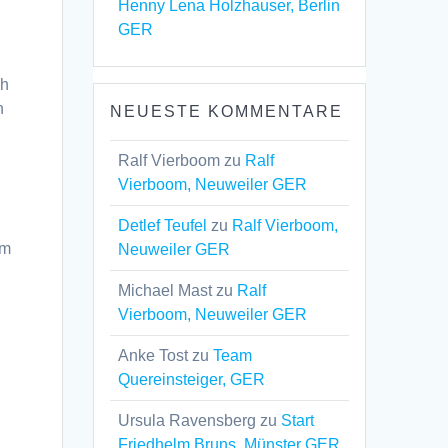
Henny Lena Holzhauser, Berlin
GER
ch
n
NEUESTE KOMMENTARE
Ralf Vierboom
zu
Ralf
Vierboom, Neuweiler GER
Detlef Teufel
zu
Ralf Vierboom,
em
Neuweiler GER
Michael Mast
zu
Ralf
Vierboom, Neuweiler GER
Anke Tost
zu
Team
Quereinsteiger, GER
Ursula Ravensberg
zu
Start
Friedhelm Bruns, Münster GER