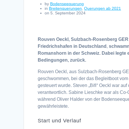
by
Bodenseequerung
in
Breitenquerungen
,
Querungen ab 2021
on 5. September 2024
Rouven Oeckl, Sulzbach-Rosenberg GER f
Friedrichshafen
in Deutschland
,
schwamm 
Romanshorn
in der Schweiz
. Dabei legte
Bedingungen, zurück.
Rouven Oeckl, aus Sulzbach-Rosenberg GER,
geschwommen, bei der das Begleitboot vom
gesteuert wurde. Steven „Bifi“ Oeckl war au
verantwortlich. Sabine Lieschke war als Co
während Oliver Halder von der Bodenseequ
gewährleistete.
Start und Verlauf