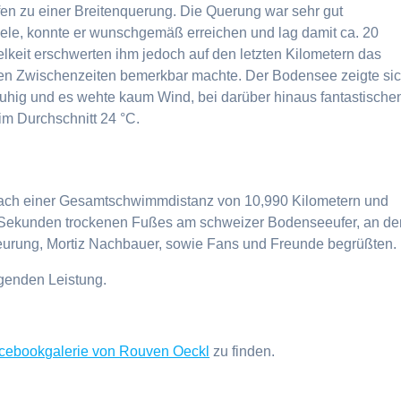
fen zu einer Breitenquerung. Die Querung war sehr gut
iele, konnte er wunschgemäß erreichen und lag damit ca. 20
elkeit erschwerten ihm jedoch auf den letzten Kilometern das
en Zwischenzeiten bemerkbar machte. Der Bodensee zeigte si
hig und es wehte kaum Wind, bei darüber hinaus fantastische
m Durchschnitt 24 °C.
nach einer Gesamtschwimmdistanz von 10,990 Kilometern und
4 Sekunden trockenen Fußes am schweizer Bodenseeufer, an d
queurung, Mortiz Nachbauer, sowie Fans und Freunde begrüßten.
genden Leistung.
cebookgalerie von Rouven Oeckl
zu finden.