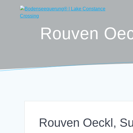
Skip
to
content
Rouven Oec
Rouven Oeckl, S