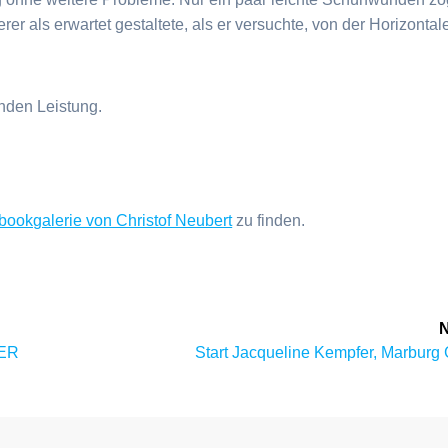
erer als erwartet gestaltete, als er versuchte, von der Horizontal
nden Leistung.
ookgalerie von Christof Neubert
zu finden.
N
Next
GER
Start Jacqueline Kempfer, Marbur
post: