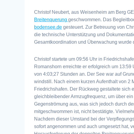
Christof Neubert, aus Weisenheim am Berg GER
Breitenquerung
geschwommen. Das Begleitboo
bodensee.de
gesteuert. Zur Betreuung von Chri
die technische Unterstützung und Dokumentati
Gesamtkoordination und Überwachung wurde du
Christof startete um 09:56 Uhr in Friedrichsha
Romanshorn erreichte er erfolgreich um 13:59 
von 4:03;27 Stunden an. Der See war auf Grun
windstill. Nach einem kurzen Aufenthalt von 2
Friedrichshafen. Der Rückweg gestaltete sich er
gleichbleibender Armzugfrequenz, um über ein D
Gegenströmung aus, was sich jedoch durch den 
mitgeschwommen ist, nicht bestätigte. Vielmehr
Nachdem dieser Umstand bei der Verpflegungs
sofort angenommen und auch umgesetzt hat, verb
Herausforderung der doppelten Breitenquerung