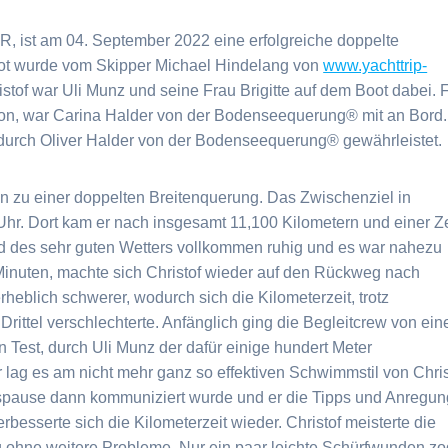
, ist am 04. September 2022 eine erfolgreiche doppelte
t wurde vom Skipper Michael Hindelang von
www.yachttrip-
stof war Uli Munz und seine Frau Brigitte auf dem Boot dabei. 
on, war Carina Halder von der Bodenseequerung® mit an Bord.
rch Oliver Halder von der Bodenseequerung® gewährleistet.
fen zu einer doppelten Breitenquerung. Das Zwischenziel in
Uhr. Dort kam er nach insgesamt 11,100 Kilometern und einer Ze
d des sehr guten Wetters vollkommen ruhig und es war nahezu
 Minuten, machte sich Christof wieder auf den Rückweg nach
heblich schwerer, wodurch sich die Kilometerzeit, trotz
rittel verschlechterte. Anfänglich ging die Begleitcrew von ein
Test, durch Uli Munz der dafür einige hundert Meter
 lag es am nicht mehr ganz so effektiven Schwimmstil von Chris
pause dann kommuniziert wurde und er die Tipps und Anregu
esserte sich die Kilometerzeit wieder. Christof meisterte die
 ohne weitere Probleme. Nur ein paar leichte Schürfwunden zo