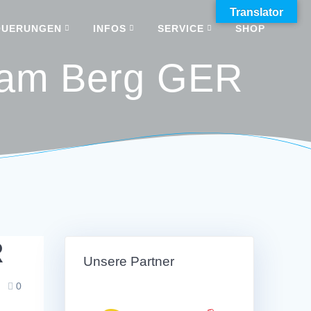
Translator
QUERUNGEN
INFOS
SERVICE
SHOP
m am Berg GER
R
Unsere Partner
0