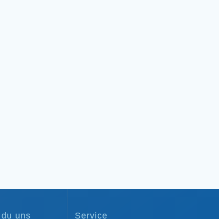
t du uns
Service