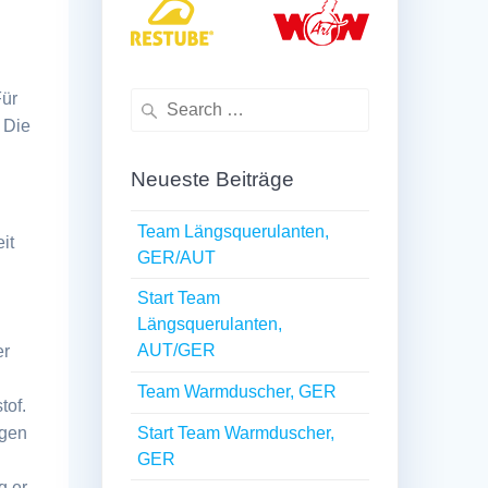
Für
Search
 Die
for:
Neueste Beiträge
Team Längsquerulanten,
it
GER/AUT
Start Team
Längsquerulanten,
AUT/GER
er
Team Warmduscher, GER
tof.
Start Team Warmduscher,
ngen
GER
g er