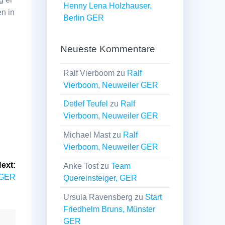
Henny Lena Holzhauser,
en in
Berlin GER
Neueste Kommentare
Ralf Vierboom
zu
Ralf
Vierboom, Neuweiler GER
Detlef Teufel
zu
Ralf
Vierboom, Neuweiler GER
Michael Mast
zu
Ralf
Vierboom, Neuweiler GER
ext:
Anke Tost
zu
Team
g GER
Quereinsteiger, GER
Ursula Ravensberg
zu
Start
Friedhelm Bruns, Münster
GER