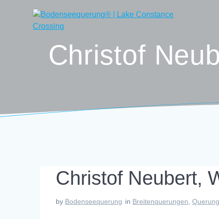
Skip
to
content
Christof Neu
Christof Neubert
by
Bodenseequerung
in
Breitenquerungen
,
Querung