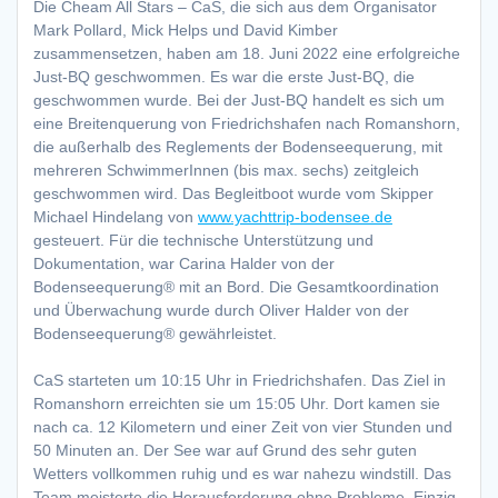
Die Cheam All Stars – CaS, die sich aus dem Organisator
Mark Pollard, Mick Helps und David Kimber
zusammensetzen, haben am 18. Juni 2022 eine erfolgreiche
Just-BQ geschwommen. Es war die erste Just-BQ, die
geschwommen wurde. Bei der Just-BQ handelt es sich um
eine Breitenquerung von Friedrichshafen nach Romanshorn,
die außerhalb des Reglements der Bodenseequerung, mit
mehreren SchwimmerInnen (bis max. sechs) zeitgleich
geschwommen wird. Das Begleitboot wurde vom Skipper
Michael Hindelang von
www.yachttrip-bodensee.de
gesteuert. Für die technische Unterstützung und
Dokumentation, war Carina Halder von der
Bodenseequerung® mit an Bord. Die Gesamtkoordination
und Überwachung wurde durch Oliver Halder von der
Bodenseequerung® gewährleistet.
CaS starteten um 10:15 Uhr in Friedrichshafen. Das Ziel in
Romanshorn erreichten sie um 15:05 Uhr. Dort kamen sie
nach ca. 12 Kilometern und einer Zeit von vier Stunden und
50 Minuten an. Der See war auf Grund des sehr guten
Wetters vollkommen ruhig und es war nahezu windstill. Das
Team meisterte die Herausforderung ohne Probleme. Einzig