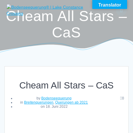
Skip
Translator
to
Cheam All Stars –
content
CaS
Cheam All Stars – CaS
by
Bodenseequerung
0
in
Breitenquerungen
,
Querungen ab 2021
on 18. Juni 2022