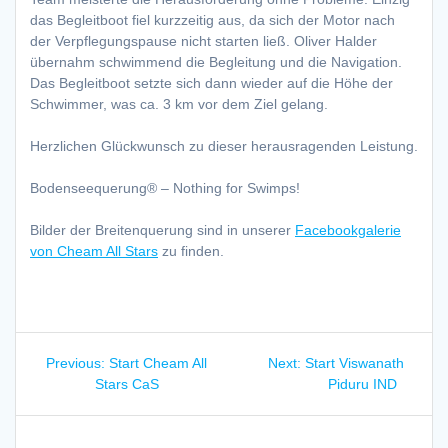
das Begleitboot fiel kurzzeitig aus, da sich der Motor nach
der Verpflegungspause nicht starten ließ. Oliver Halder
übernahm schwimmend die Begleitung und die Navigation.
Das Begleitboot setzte sich dann wieder auf die Höhe der
Schwimmer, was ca. 3 km vor dem Ziel gelang.
Herzlichen Glückwunsch zu dieser herausragenden Leistung.
Bodenseequerung® – Nothing for Swimps!
Bilder der Breitenquerung sind in unserer
Facebookgalerie
von Cheam All Stars
zu finden.
Beitragsnavigation
Previous
Next
Previous:
Start Cheam All
Next:
Start Viswanath
post:
post:
Stars CaS
Piduru IND